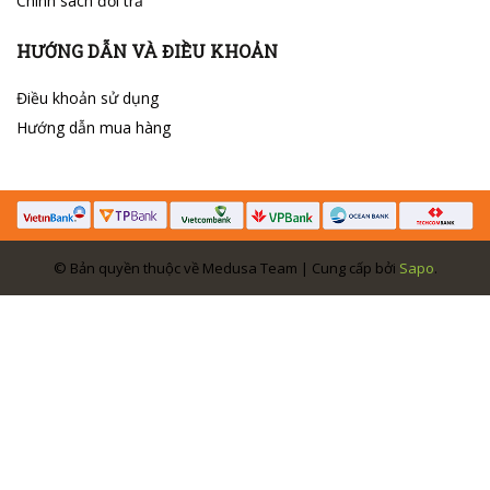
Chính sách đổi trả
HƯỚNG DẪN VÀ ĐIỀU KHOẢN
Điều khoản sử dụng
Hướng dẫn mua hàng
© Bản quyền thuộc về Medusa Team | Cung cấp bởi
Sapo
.