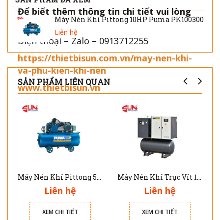
Để biết thêm thông tin chi tiết vui lòng
Máy Nén Khí Pittong 10HP Puma PK100300
liên hệ:
Liên hệ
Điện thoại – Zalo – 0913712255
https://thietbisun.com.vn/may-nen-khi-
va-phu-kien-khi-nen
SẢN PHẨM LIÊN QUAN
www.thietbisun.vn
Máy Nén Khí Pittong 5HP Puma PK50160
Máy Nén Khí Trục Vít 15HP LUX-15-500 Kèm máy sấy khí và Bình Chứa 500 lít Luxmachine
Liên hệ
Liên hệ
XEM CHI TIẾT
XEM CHI TIẾT