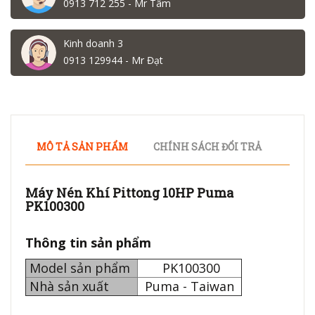
0913 712 255 - Mr Tâm
Kinh doanh 3
0913 129944 - Mr Đạt
MÔ TẢ SẢN PHẨM
CHÍNH SÁCH ĐỔI TRẢ
Máy Nén Khí Pittong 10HP Puma
PK100300
Thông tin sản phẩm
Model sản phẩm
PK100300
Nhà sản xuất
Puma - Taiwan