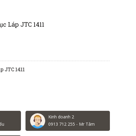
ục Láp JTC 1411
p JTC 1411
Kinh doanh 2
ếu
0913 712 255 - Mr Tâm