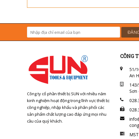
ĐĂNG
CÔNG T
51/1
An H
143/
Sơn 
Công ty cổ phần thiết bị SUN với nhiều năm
028.
kinh nghiệm hoạt động trong lĩnh vực thiết bị
công nghiệp, nhập khẩu và phân phối các
028.
sản phẩm chất lượng cao đáp ứng mọi nhu
info
cầu của quý khách.
cong
MST: