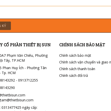
 KÝ
Y CỔ PHẦN THIẾT BỊ SUN
CHÍNH SÁCH BẢO MẬT
0A7 Phạm Văn Chiêu, Phường
Chính sách bảo mật
ội Tây, TP.HCM
Chính sách vận chuyển và giao 
5 Phan Huy Ích - Phường Tân
Chính sách thanh toán
- Tp. HCM
Chính sách đổi trả
38143292 - 0913712255
38143290
@thietbisun.com
tam@thietbisun.com
 0313477425 ngày cấp: