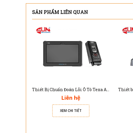
SẢN PHẨM LIÊN QUAN
Thiết Bị Chuẩn Đoán Lỗi Ô Tô Texa Axone Nemo Mini ( Bản đầy đủ các dòng xe, chuẩn OBDII )
Liên hệ
XEM CHI TIẾT