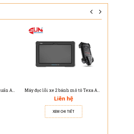
Thiết bị chuẩn đoán và hiệu chuẩn ADAS cho xe ô tô Phoenix Elite Topdon
Máy đọc lỗi xe 2 bánh mô tô Texa Axone Nemo Mini TXB
Liên hệ
XEM CHI TIẾT