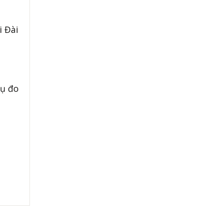
i Đài
cụ đo