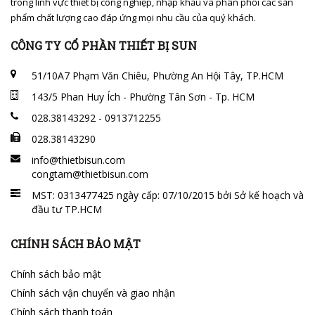
trong lĩnh vực thiết bị công nghiệp, nhập khẩu và phân phối các sản
phẩm chất lượng cao đáp ứng mọi nhu cầu của quý khách.
CÔNG TY CỔ PHẦN THIẾT BỊ SUN
51/10A7 Phạm Văn Chiêu, Phường An Hội Tây, TP.HCM
143/5 Phan Huy Ích - Phường Tân Sơn - Tp. HCM
028.38143292 - 0913712255
028.38143290
info@thietbisun.com
congtam@thietbisun.com
MST: 0313477425 ngày cấp: 07/10/2015 bởi Sở kế hoạch và
đầu tư TP.HCM
CHÍNH SÁCH BẢO MẬT
Chính sách bảo mật
Chính sách vận chuyển và giao nhận
Chính sách thanh toán