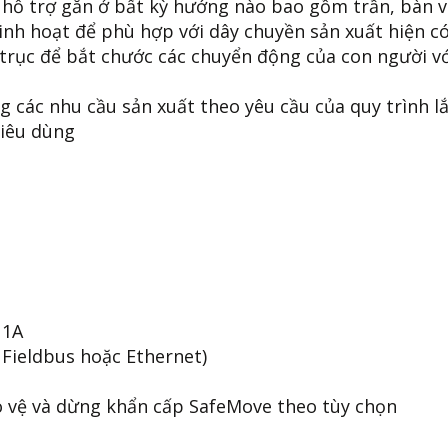
à hỗ trợ gắn ở bất kỳ hướng nào bao gồm trần, bàn 
inh hoạt để phù hợp với dây chuyền sản xuất hiện có
trục để bắt chước các chuyển động của con người vớ
g các nhu cầu sản xuất theo yêu cầu của quy trình l
tiêu dùng
 1A
 Fieldbus hoặc Ethernet)
o vệ và dừng khẩn cấp SafeMove theo tùy chọn