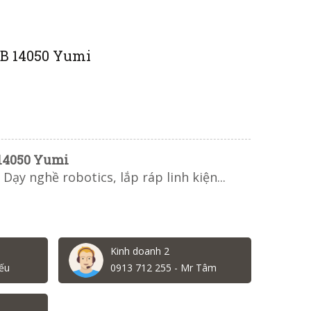
RB 14050 Yumi
 14050 Yumi
Dạy nghề robotics, lắp ráp linh kiện...
Kinh doanh 2
ếu
0913 712 255 - Mr Tâm