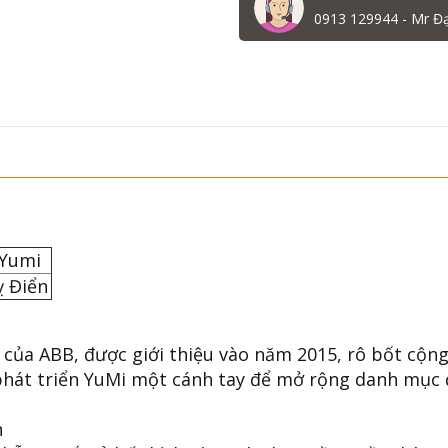
0913 129944 - Mr Đ
 Yumi
ỵ Điển
của ABB, được giới thiệu vào năm 2015, rô bốt cộng
ã phát triển YuMi một cánh tay để mở rộng danh mục
n