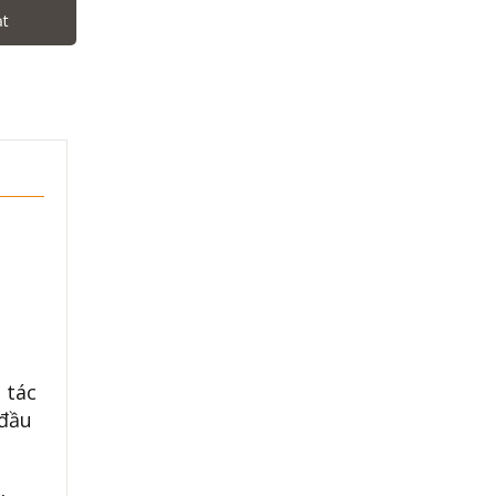
ạt
 tác
 đầu