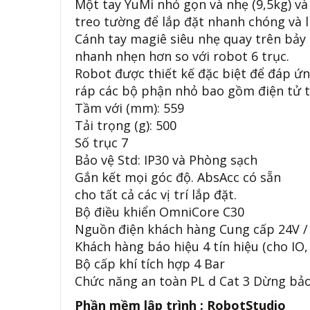
Một tay YuMi nhỏ gọn và nhẹ (9,5kg) v
treo tường để lắp đặt nhanh chóng và l
Cánh tay magiê siêu nhẹ quay trên bảy 
nhanh nhẹn hơn so với robot 6 trục.
Robot được thiết kế đặc biệt để đáp ứn
ráp các bộ phận nhỏ bao gồm điện tử 
Tầm với (mm): 559
Tải trọng (g): 500
Số trục 7
Bảo vệ Std: IP30 và Phòng sạch
Gắn kết mọi góc độ. AbsAcc có sẵn
cho tất cả các vị trí lắp đặt.
Bộ điều khiển OmniCore C30
Nguồn điện khách hàng Cung cấp 24V /
Khách hàng báo hiệu 4 tín hiệu (cho IO,
Bộ cấp khí tích hợp 4 Bar
Chức năng an toàn PL d Cat 3 Dừng bả
Phần mềm lập trình : RobotStudio