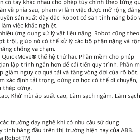
n cổ tay khác nhau cho phép tùy chỉnh theo từng q
oàn về phía sau, phạm vi làm việc được mở rộng đán
uyền sản xuất dày đặc. Robot có sẵn tính năng bảo 
làm việc khắc nghiệt.
 nhiều ứng dụng xử lý vật liệu nặng. Robot cũng theo
t trội, giúp nó có thể xử lý các bộ phận nặng và rộn
 năng chống va chạm.
à QuickMove® thế hệ thứ hai. Phần mềm cho phép
ian lập trình ngắn hơn để cải tiến quy trình. Phần 
p giảm nguy cơ quá tải và tăng vòng đời của rô bốt.
 xác định tải trọng, dừng cơ học có thể di chuyển,
u thép cứng.
cao, Khử mùi áp suất cao, Làm sạch ngâm, Làm sạch
 các trường dạy nghề khi có nhu cầu sử dụng
tính hàng đầu trên thị trường hiện nay của ABB.
ualRobotTM