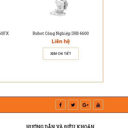
60FX
Robot Công Nghiệp IRB 6600
Robot
Liên hệ
XEM CHI TIẾT
HƯỚNG DẪN VÀ ĐIỀU KHOẢN