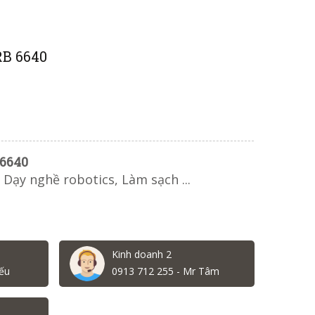
RB 6640
 6640
 Dạy nghề robotics, Làm sạch ...
Kinh doanh 2
ếu
0913 712 255 - Mr Tâm