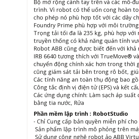
Bộ mở rộng cánh tay trên và các mô-đu
trình. Vì robot có thể uốn cong hoàn t
cho phép nó phù hợp tốt với các dây ch
Foundry Prime phù hợp với môi trường 
Trọng tải tối đa là 235 kg, phù hợp với
truyền thống có khả năng quán tính vượ
Robot ABB cũng được biết đến với khả
IRB 6640 tương thích với TrueMove® v
chuyển động chính xác hơn trong thời g
cũng giám sát tải bên trong rô bốt, giú
Các tính năng an toàn thụ động bao gồm
Công tắc định vị điện tử (EPS) và kết cấ
Các ứng dụng chính: Làm sạch áp suất 
bằng tia nước, Rửa
Phần mềm lập trình : RobotStudio
- Chỉ Cung cấp bản quyền miễn phí cho
Sản phẩm lập trình mô phỏng trên máy 
Sử dụng công nghệ robot ảo ABB Virt