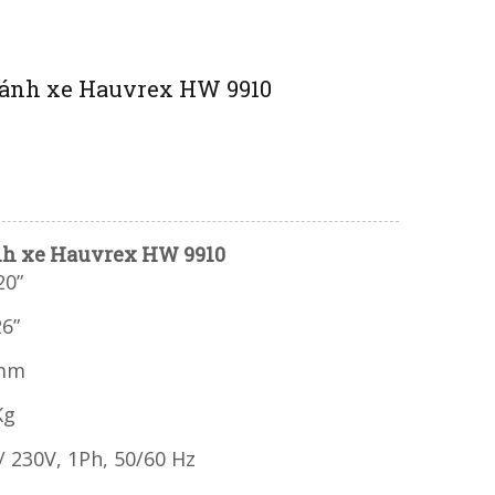
bánh xe Hauvrex HW 9910
nh xe Hauvrex HW 9910
20”
26”
0mm
Kg
 230V, 1Ph, 50/60 Hz