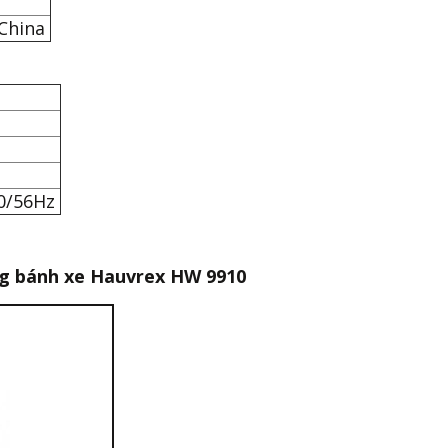
 China
50/56Hz
ng bánh xe Hauvrex HW 9910