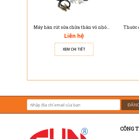
Máy hàn rút sửa chữa thân vỏ nhôm xe ô tô Solary AL7E
Liên hệ
XEM CHI TIẾT
ĐĂNG
CÔNG T