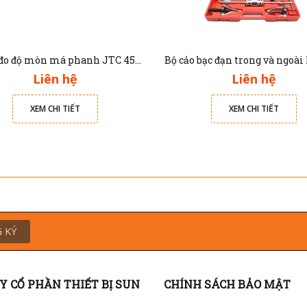
Thước đo độ mòn má phanh JTC 4564
Liên hệ
Liên hệ
XEM CHI TIẾT
XEM CHI TIẾT
 KÝ
Y CỔ PHẦN THIẾT BỊ SUN
CHÍNH SÁCH BẢO MẬT