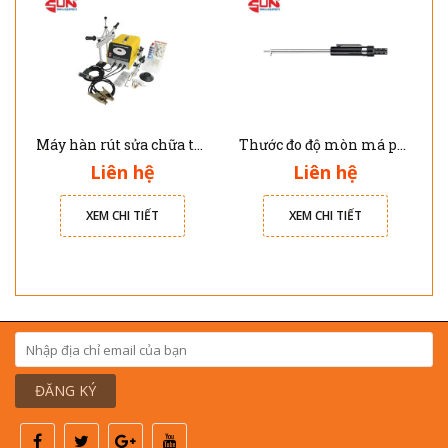
Máy hàn rút sửa chữa thân vỏ nhôm xe ô tô Solary AL7E
Thước đo độ mòn má phanh JTC 4564
Liên hệ
Liên hệ
XEM CHI TIẾT
XEM CHI TIẾT
ĐĂNG KÝ