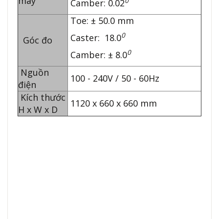
máy
0
Camber: 0.02
Toe: ± 50.0 mm
0
Caster: 18.0
Góc đo
0
Camber: ± 8.0
Nguồn
100 - 240V / 50 - 60Hz
điện
Kích thước
1120 x 660 x 660 mm
H x W x D