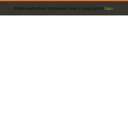
© Bản quyền thuộc về Medusa Team | Cung cấp bởi
Sapo
.