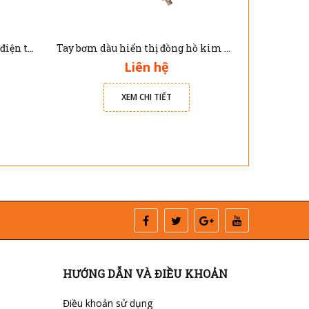
Tay bơm dầu hiển thị đồng hồ điện tử Jolong G102
Tay bơm dầu hiển thị đồng hồ kim Jolong G101
Liên hệ
XEM CHI TIẾT
HƯỚNG DẪN VÀ ĐIỀU KHOẢN
Điều khoản sử dụng