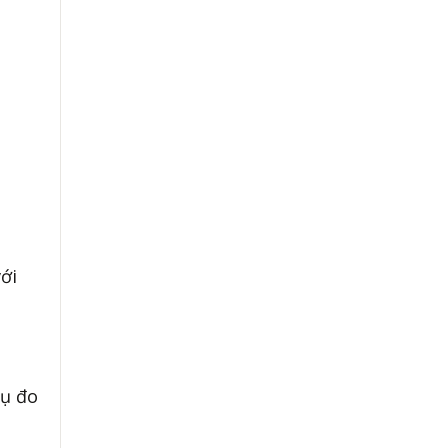
với
cụ đo