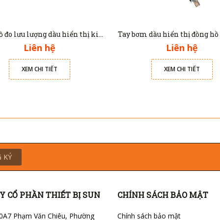
Đồng hồ đo lưu lượng dầu hiển thị kim Jolong M101
Liên hệ
Liên hệ
XEM CHI TIẾT
XEM CHI TIẾT
 KÝ
Y CỔ PHẦN THIẾT BỊ SUN
CHÍNH SÁCH BẢO MẬT
0A7 Phạm Văn Chiêu, Phường
Chính sách bảo mật