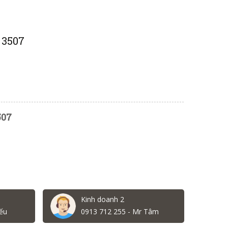
 3507
507
Kinh doanh 2
ếu
0913 712 255 - Mr Tâm