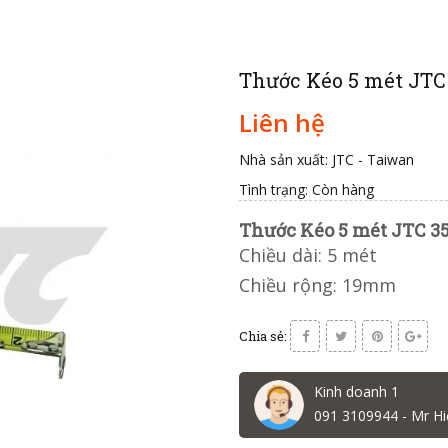
Thước Kéo 5 mét JTC
Liên hệ
Nhà sản xuất: JTC - Taiwan
Tình trạng:
Còn hàng
Thước Kéo 5 mét JTC 3
Chiều dài: 5 mét
Chiều rộng: 19mm
Chia sẻ:
Kinh doanh 1
091 3109944 - Mr Hi