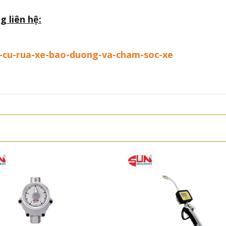
g liên hệ:
g-cu-rua-xe-bao-duong-va-cham-soc-xe