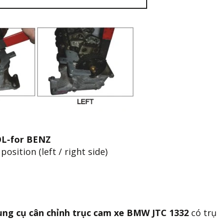
OL-for BENZ
osition (left / right side)
ụng cụ cân chỉnh trục cam xe BMW JTC 1332
có trụ