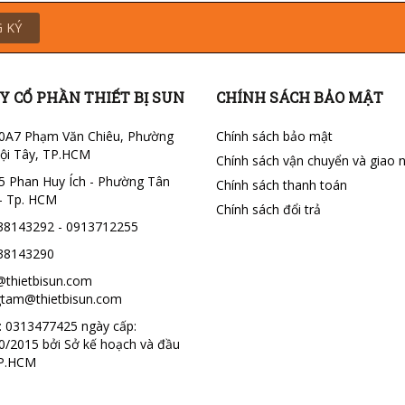
 KÝ
Y CỔ PHẦN THIẾT BỊ SUN
CHÍNH SÁCH BẢO MẬT
0A7 Phạm Văn Chiêu, Phường
Chính sách bảo mật
ội Tây, TP.HCM
Chính sách vận chuyển và giao 
5 Phan Huy Ích - Phường Tân
Chính sách thanh toán
- Tp. HCM
Chính sách đổi trả
38143292 - 0913712255
38143290
@thietbisun.com
tam@thietbisun.com
 0313477425 ngày cấp:
0/2015 bởi Sở kế hoạch và đầu
TP.HCM