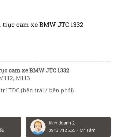
h trục cam xe BMW JTC 1332
trục cam xe BMW JTC 1332
M112, M113
trí TDC (bên trái / bên phải)
Kinh doanh 2
ếu
0913 712 255 - Mr Tâm