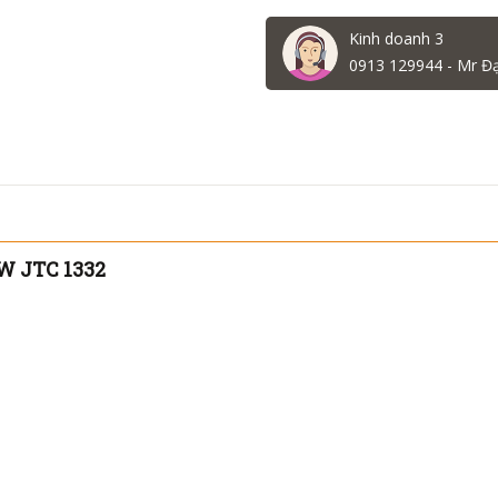
Kinh doanh 3
0913 129944 - Mr Đ
W JTC 1332