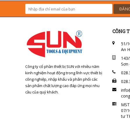
ĐĂNG
CÔNG T
51/1
An H
143/
Sơn 
Công ty cổ phần thiết bị SUN với nhiều năm
028.
kinh nghiệm hoạt động trong lĩnh vực thiết bị
công nghiệp, nhập khẩu và phân phối các
028.
sản phẩm chất lượng cao đáp ứng mọi nhu
info
cầu của quý khách.
cong
MST:
07/1
tư 