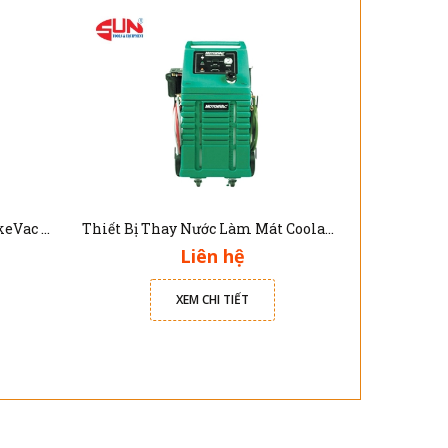
Thiết Bị Thay Dầu Phanh BrakeVac II
Thiết Bị Thay Nước Làm Mát Coolant Clean III
Liên hệ
XEM CHI TIẾT