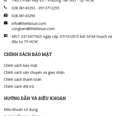
143/5 Phan Huy Ích - Phường Tân Sơn - Tp. HCM
028.38143292 - 0913712255
028.38143290
info@thietbisun.com
congtam@thietbisun.com
MST: 0313477425 ngày cấp: 07/10/2015 bởi Sở kế hoạch và
đầu tư TP.HCM
CHÍNH SÁCH BẢO MẬT
Chính sách bảo mật
Chính sách vận chuyển và giao nhận
Chính sách thanh toán
Chính sách đổi trả
HƯỚNG DẪN VÀ ĐIỀU KHOẢN
Điều khoản sử dụng