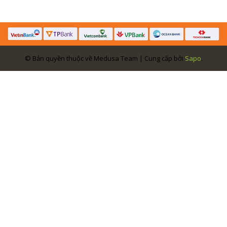
© Bản quyền thuộc về Medusa Team | Cung cấp bởi
Sapo
.