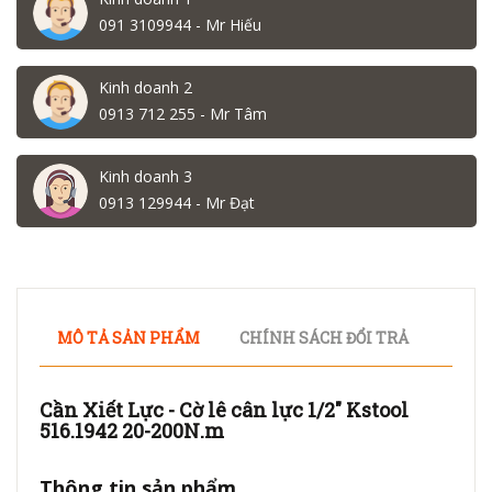
091 3109944 - Mr Hiếu
Kinh doanh 2
0913 712 255 - Mr Tâm
Kinh doanh 3
0913 129944 - Mr Đạt
MÔ TẢ SẢN PHẨM
CHÍNH SÁCH ĐỔI TRẢ
Cần Xiết Lực - Cờ lê cân lực 1/2" Kstool
516.1942 20-200N.m
Thông tin sản phẩm