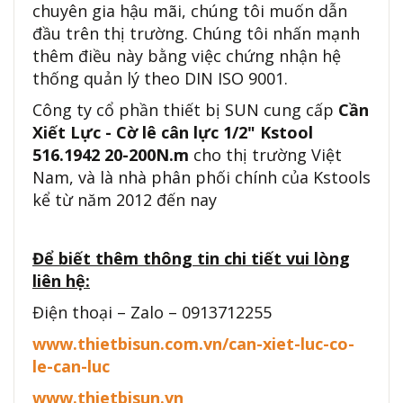
chuyên gia hậu mãi, chúng tôi muốn dẫn
đầu trên thị trường. Chúng tôi nhấn mạnh
thêm điều này bằng việc chứng nhận hệ
thống quản lý theo DIN ISO 9001.
Công ty cổ phần thiết bị SUN cung cấp
Cần
Xiết Lực - Cờ lê cân lực 1/2" Kstool
516.1942 20-200N.m
cho thị trường Việt
Nam, và là nhà phân phối chính của Kstools
kể từ năm 2012 đến nay
Để biết thêm thông tin chi tiết vui lòng
liên hệ:
Điện thoại – Zalo – 0913712255
www.thietbisun.com.vn/can-xiet-luc-co-
le-can-luc
www.thietbisun.vn