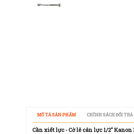
MÔ TẢ SẢN PHẨM
CHÍNH SÁCH ĐỔI TRẢ
Cần xiết lực - Cờ lê cân lực 1/2" Kan