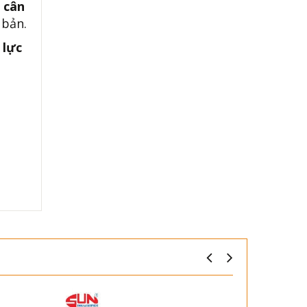
 cân
 bản.
 lực