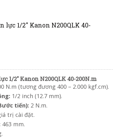
cân lực 1/2" Kanon N200QLK 40-
ân lực 1/2" Kanon N200QLK 40-200N.m
00 N.m (tương đương 400 – 2.000 kgf.cm).
ông:
1/2 inch (12.7 mm).
Bước tiến):
2 N.m.
á trị cài đặt.
:
463 mm.
g.