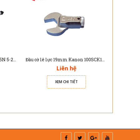
Cần siết cân lực 3/8" TE-305025N 5-25Nm
Đầu cờ lê lực 19mm Kanon 100SCK19 - dùng cho cần xiết lực N100LCK
Liên hệ
XEM CHI TIẾT