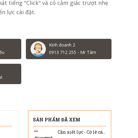
át tiếng "Click" và có cảm giác trượt nhẹ
n lực cài đặt.
Kinh doanh 2
ếu
0913 712 255 - Mr Tâm
ạt
SẢN PHẨM ĐÃ XEM
Cần xiết lực - Cờ lê cân lực 1/2" Kanon N200QLK 40-200N.m