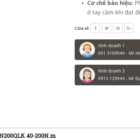
Cơ chế báo hiệu:
Ph
ở tay cầm khi đạt đế
Chia sẻ:
Kinh doanh 1
091 3109944 - Mr Hi
Kinh doanh 3
0913 129944 - Mr Đ
on N200QLK 40-200N.m