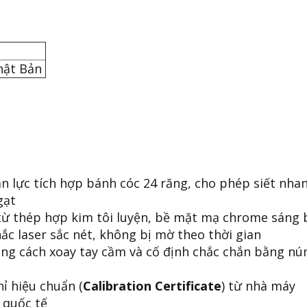
hật Bản
n lực tích hợp bánh cóc 24 răng, cho phép siết nha
 gạt
ừ thép hợp kim tôi luyện, bề mặt mạ chrome sáng
ắc laser sắc nét, không bị mờ theo thời gian
ằng cách xoay tay cầm và cố định chắc chắn bằng n
ỉ hiệu chuẩn (
Calibration Certificate
) từ nhà máy
O quốc tế