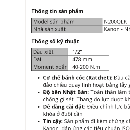
Thông tin sản phẩm
Model sản phẩm
N200QLK
Nhà sản xuất
Kanon - N
Thông số kỹ thuật
Đầu xiết
1/2"
Dài
478 mm
Moment xoắn
40-200 N.m
Cơ chế bánh cóc (Ratchet):
Đầu cầ
đảo chiều quay linh hoạt bằng lẫy
Độ bền Nhật Bản:
Toàn thân làm t
chống gỉ sét. Thang đo lực được kh
Dễ dàng cài đặt:
Điều chỉnh lực b
khóa ở đuôi cần
Tin cậy:
Sản phẩm đi kèm chứng ch
Kanon, đáp ứng các tiêu chuẩn IS