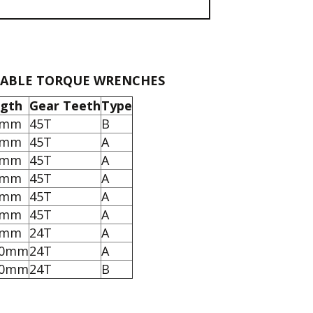
STABLE TORQUE WRENCHES
gth
Gear Teeth
Type
0mm
45T
B
0mm
45T
A
5mm
45T
A
5mm
45T
A
0mm
45T
A
5mm
45T
A
0mm
24T
A
50mm
24T
A
50mm
24T
B