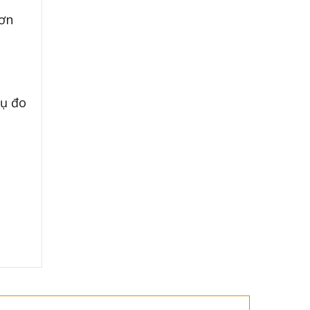
hơn
cụ đo