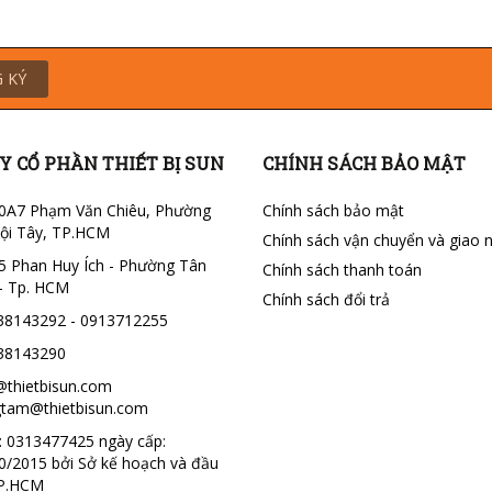
 KÝ
Y CỔ PHẦN THIẾT BỊ SUN
CHÍNH SÁCH BẢO MẬT
0A7 Phạm Văn Chiêu, Phường
Chính sách bảo mật
ội Tây, TP.HCM
Chính sách vận chuyển và giao 
5 Phan Huy Ích - Phường Tân
Chính sách thanh toán
- Tp. HCM
Chính sách đổi trả
38143292 - 0913712255
38143290
@thietbisun.com
tam@thietbisun.com
 0313477425 ngày cấp:
0/2015 bởi Sở kế hoạch và đầu
TP.HCM