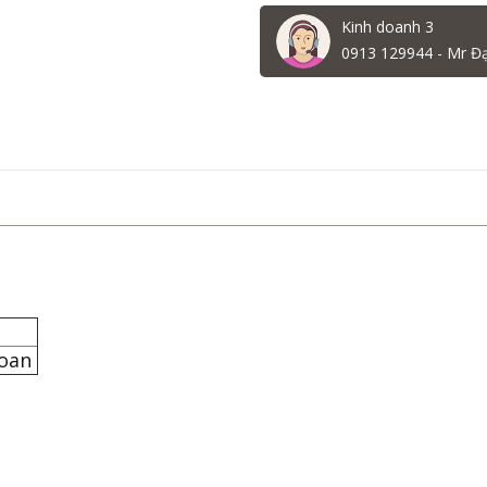
Kinh doanh 3
0913 129944 - Mr Đ
35
Loan