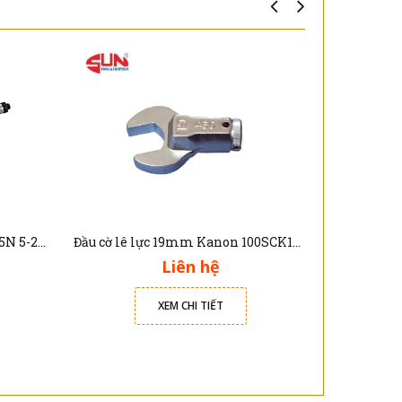
Cần siết cân lực 3/8" TE-305025N 5-25Nm
Đầu cờ lê lực 19mm Kanon 100SCK19 - dùng cho cần xiết lực N100LCK
Liên hệ
XEM CHI TIẾT