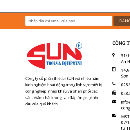
ĐĂNG
CÔNG T
51/1
An H
143/
Sơn 
Công ty cổ phần thiết bị SUN với nhiều năm
028.
kinh nghiệm hoạt động trong lĩnh vực thiết bị
công nghiệp, nhập khẩu và phân phối các
028.
sản phẩm chất lượng cao đáp ứng mọi nhu
info
cầu của quý khách.
cong
MST:
07/1
tư 