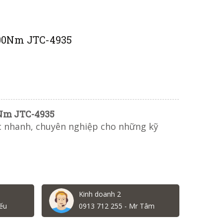
-100Nm JTC-4935
00Nm JTC-4935
ệc nhanh, chuyên nghiệp cho những kỹ
Kinh doanh 2
ếu
0913 712 255 - Mr Tâm