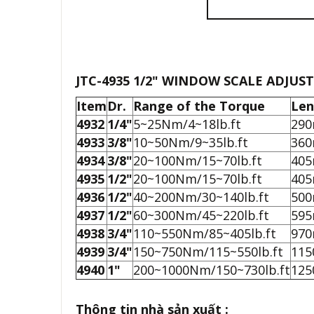
JTC-4935 1/2" WINDOW SCALE ADJU
Item
Dr.
Range of the Torque
Len
4932
1/4"
5~25Nm/4~18lb.ft
29
4933
3/8"
10~50Nm/9~35lb.ft
36
4934
3/8"
20~100Nm/15~70lb.ft
40
4935
1/2"
20~100Nm/15~70lb.ft
40
4936
1/2"
40~200Nm/30~140lb.ft
50
4937
1/2"
60~300Nm/45~220lb.ft
59
4938
3/4"
110~550Nm/85~405lb.ft
97
4939
3/4"
150~750Nm/115~550lb.ft
11
4940
1"
200~1000Nm/150~730lb.ft
12
Thông tin nhà sản xuất :