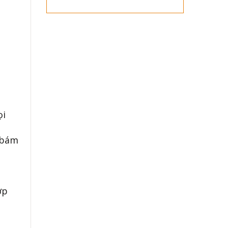
ọi
 bám
ợp