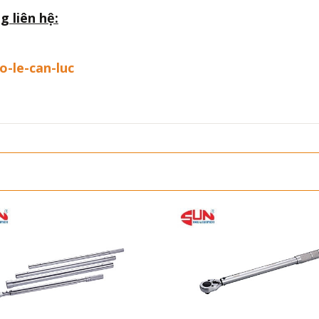
g liên hệ:
o-le-can-luc