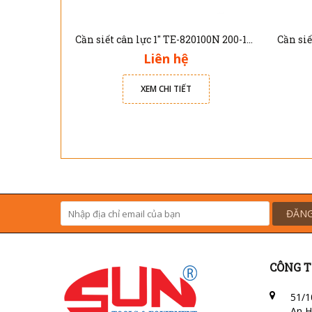
Cần siết cân lực 1" TE-820100N 200-1000Nm
Liên hệ
XEM CHI TIẾT
ĐĂNG
CÔNG T
51/1
An H