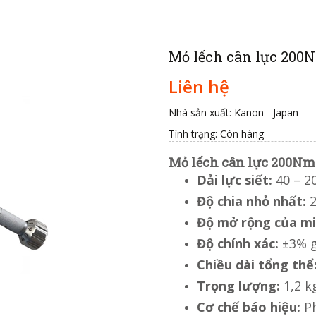
Mỏ lếch cân lực 20
Liên hệ
Nhà sản xuất: Kanon - Japan
Tình trạng:
Còn hàng
Mỏ lếch cân lực 200N
Dải lực siết:
40 – 2
Độ chia nhỏ nhất:
2
Độ mở rộng của mi
Độ chính xác:
±3% gi
Chiều dài tổng thể
Trọng lượng:
1,2 k
Cơ chế báo hiệu:
Ph