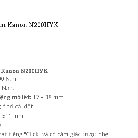
0Nm Kanon N200HYK
m Kanon N200HYK
00 N.m.
 N.m.
ệng mỏ lết:
17 – 38 mm.
á trị cài đặt.
:
511 mm.
g.
át tiếng "Click" và có cảm giác trượt nhẹ