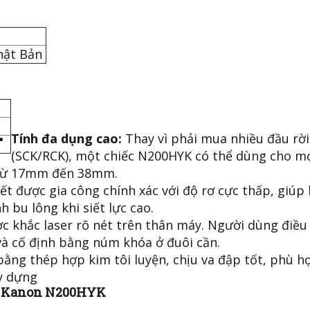
hật Bản
Tính đa dụng cao:
Thay vì phải mua nhiều đầu rời
.m
(SCK/RCK), một chiếc N200HYK có thể dùng cho m
g từ 17mm đến 38mm.
t được gia công chính xác với độ rơ cực thấp, giúp
h bu lông khi siết lực cao.
c khắc laser rõ nét trên thân máy. Người dùng điều
và cố định bằng núm khóa ở đuôi cần.
ằng thép hợp kim tôi luyện, chịu va đập tốt, phù h
y dựng
m Kanon N200HYK