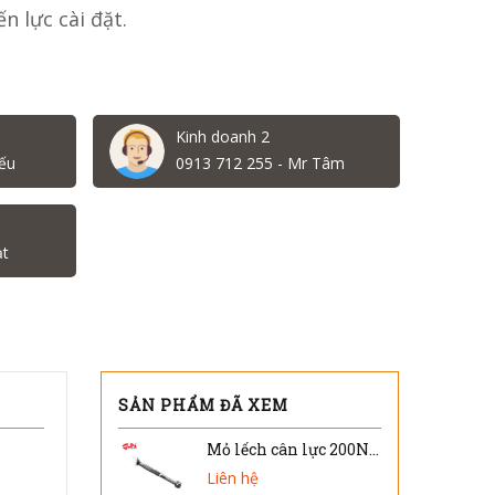
n lực cài đặt.
Kinh doanh 2
ếu
0913 712 255 - Mr Tâm
ạt
SẢN PHẨM ĐÃ XEM
Mỏ lếch cân lực 200Nm Kanon N200HYK
Liên hệ