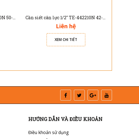
Cần siết cân lực 1/2" TE-450350N 50-350Nm
Cần siết cân lực 1/2" TE-442210N 42-210Nm
Liên hệ
XEM CHI TIẾT
HƯỚNG DẪN VÀ ĐIỀU KHOẢN
Điều khoản sử dụng