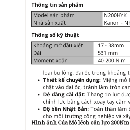
Thông tin sản phẩm
Model sản phẩm
N200HYK
Nhà sản xuất
Kanon - N
Thông số kỹ thuật
Khoảng mở đầu xiết
17 - 38mm
Dài
531 mm
Moment xoắn
40-200 N
loại bu lông, đai ốc trong khoản
Thiết kế chuyên dụng:
Miệng mỏ lế
chặt vào đai ốc, tránh làm tròn cạn
Dễ dàng cài đặt:
Thang đo lực đượ
chỉnh lực bằng cách xoay tay cầm 
Độ bền Nhật Bản:
Toàn thân làm b
cho môi trường công nghiệp và xâ
Hình ảnh Của Mỏ lếch cân lực 200N