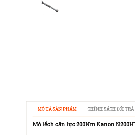
MÔ TẢ SẢN PHẨM
CHÍNH SÁCH ĐỔI TRẢ
Mỏ lếch cân lực 200Nm Kanon N200