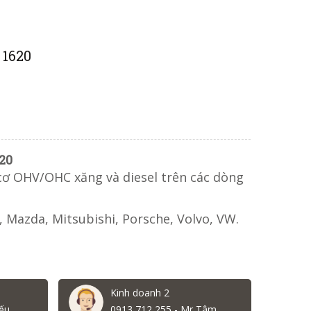
 1620
20
cơ OHV/OHC xăng và diesel trên các dòng
, Mazda, Mitsubishi, Porsche, Volvo, VW.
Kinh doanh 2
ếu
0913 712 255 - Mr Tâm