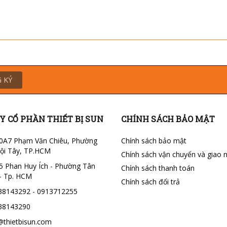
 KÝ
Y CỔ PHẦN THIẾT BỊ SUN
CHÍNH SÁCH BẢO MẬT
0A7 Phạm Văn Chiêu, Phường
Chính sách bảo mật
ội Tây, TP.HCM
Chính sách vận chuyển và giao 
5 Phan Huy Ích - Phường Tân
Chính sách thanh toán
- Tp. HCM
Chính sách đổi trả
38143292 - 0913712255
38143290
@thietbisun.com