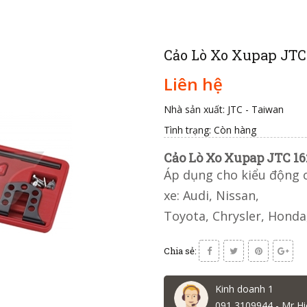
Cảo Lò Xo Xupap JTC
Liên hệ
Nhà sản xuất: JTC - Taiwan
Tình trạng:
Còn hàng
Cảo Lò Xo Xupap JTC 16
Áp dụng cho kiểu động 
xe: Audi, Nissan,
Toyota, Chrysler, Honda
Chia sẻ:
Kinh doanh 1
091 3109944 - Mr Hi