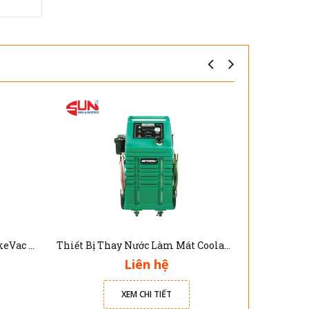
Thiết Bị Thay Dầu Phanh BrakeVac II
Thiết Bị Thay Nước Làm Mát Coolant Clean III
Liên hệ
XEM CHI TIẾT