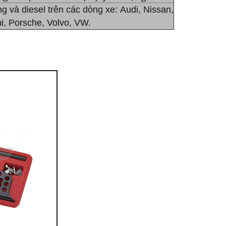
và diesel trên các dòng xe: Audi, Nissan,
hi, Porsche, Volvo, VW.