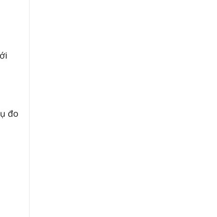
ới
cụ đo