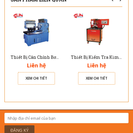
Thiết Bị Cân Chỉnh Bơm Cao Áp 8 Xy Lanh DNB-103W
Thiết Bị Kiểm Tra Kim Phun Common Rail Diesel CRDI-100
Liên hệ
Liên hệ
XEM CHI TIẾT
XEM CHI TIẾT
ĐĂNG KÝ