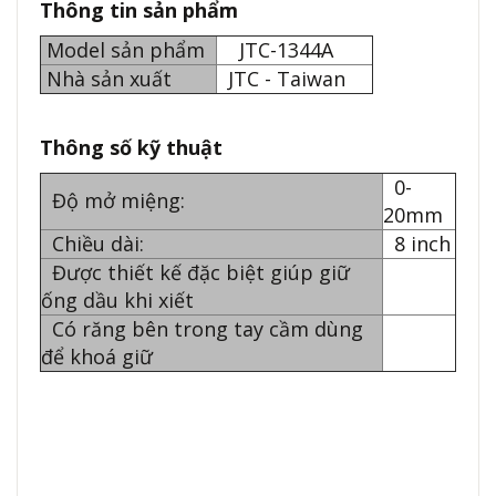
Thông tin sản phẩm
Model sản phẩm
JTC-1344A
Nhà sản xuất
JTC - Taiwan
Thông số kỹ thuật
0-
Độ mở miệng:
20mm
Chiều dài:
8 inch
Được thiết kế đặc biệt giúp giữ
ống dầu khi xiết
Có răng bên trong tay cầm dùng
để khoá giữ