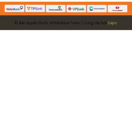
© Bản quyền thuộc về Medusa Team | Cung cấp bởi
Sapo
.