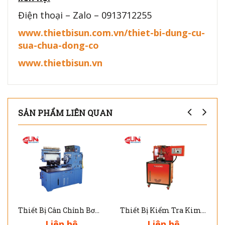
Điện thoại – Zalo – 0913712255
www.thietbisun.com.vn/thiet-bi-dung-cu-
sua-chua-dong-co
www.thietbisun.vn
SẢN PHẨM LIÊN QUAN
Thiết Bị Cân Chỉnh Bơm Cao Áp 8 Xy Lanh DNB-103W
Thiết Bị Kiểm Tra Kim Phun Common Rail Diesel CRDI-100
Liên hệ
Liên hệ