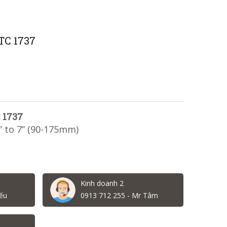
TC 1737
 1737
2” to 7” (90-175mm)
Kinh doanh 2
ếu
0913 712 255 - Mr Tâm