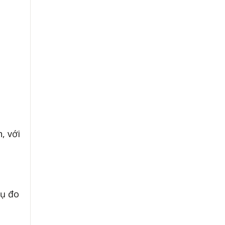
, với
cụ đo