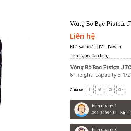
Vòng Bó Bạc Piston J
Liên hệ
Nhà sản xuất: JTC - Taiwan
Tình trạng:
Còn hàng
Vòng Bó Bạc Piston JTC
6” height, capacity 3-1/
Chia sẻ:
Kinh doanh 1
091 3109944 - Mr Hi
Kinh doanh 3