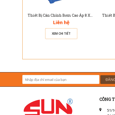
Thiết Bị Cân Chỉnh Bơm Cao Áp 8 Xy Lanh DNB-103W
Liên hệ
XEM CHI TIẾT
ĐĂNG
CÔNG T
51/1