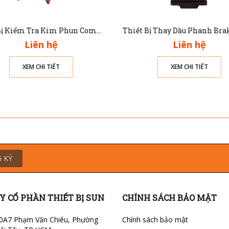
Thiết Bị Kiểm Tra Kim Phun Common Rail Diesel CRDI-100
Liên hệ
Liên hệ
XEM CHI TIẾT
XEM CHI TIẾT
 KÝ
Y CỔ PHẦN THIẾT BỊ SUN
CHÍNH SÁCH BẢO MẬT
0A7 Phạm Văn Chiêu, Phường
Chính sách bảo mật