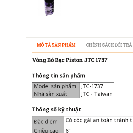
MÔ TẢ SẢN PHẨM
CHÍNH SÁCH ĐỔI TRẢ
Vòng Bó Bạc Piston JTC 1737
Thông tin sản phẩm
Model sản phẩm
JTC-1737
Nhà sản xuất
JTC - Taiwan
Thông số kỹ thuật
Có cóc gài an toàn tránh 
Đặc điểm
Chiều cao
6”