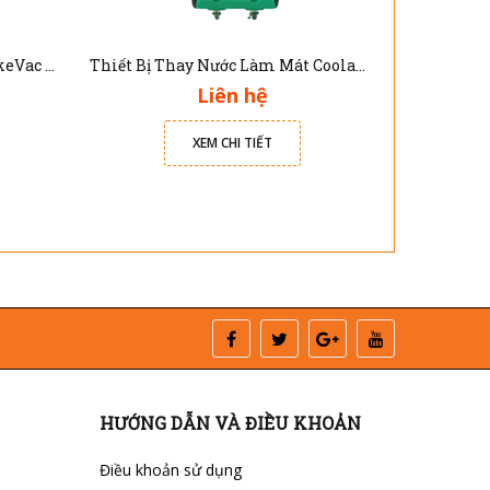
Thiết Bị Thay Dầu Phanh BrakeVac II
Thiết Bị Thay Nước Làm Mát Coolant Clean III
Liên hệ
XEM CHI TIẾT
HƯỚNG DẪN VÀ ĐIỀU KHOẢN
Điều khoản sử dụng