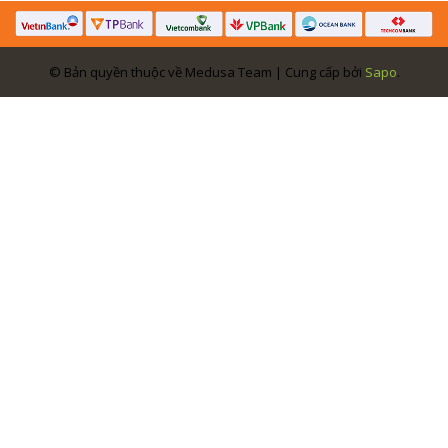
© Bản quyền thuộc về Medusa Team | Cung cấp bởi
Sapo
.