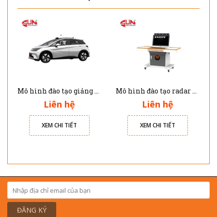
Mô hình đào tạo giảng dạy xe tự hành ATP-99016
Mô hình đào tạo radar siêu âm APA và UPA cho xe tự hành ATP-99005
Liên hệ
Liên hệ
XEM CHI TIẾT
XEM CHI TIẾT
ĐĂNG KÝ