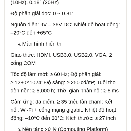
(10Hz), 0.18° (20Hz)
Độ phân giải dọc: 0 ~ 0.81°
Nguồn điện: 9V – 36V DC; Nhiệt độ hoạt động:
–20°C đến +65°C
Màn hình hiển thị
Giao thức: HDMI, USB3.0, USB2.0, VGA, 2
cổng COM
Tốc độ làm mới: ≥ 60 Hz; Độ phân giải:
≥ 1280×1024; Độ sáng: ≥ 250 cd/m²; Tuổi thọ
đèn nền: ≥ 5,000 h; Thời gian phản hồi: ≥ 5 ms
Cảm ứng: đa điểm, ≥ 35 triệu lần chạm; Kết
nối: Wi‑Fi + cổng mạng gigabit; Nhiệt độ hoạt
động: –10°C đến 60°C; Kích thước: ≥ 27 inch
Nền tảng xử lý (Computing Platform)