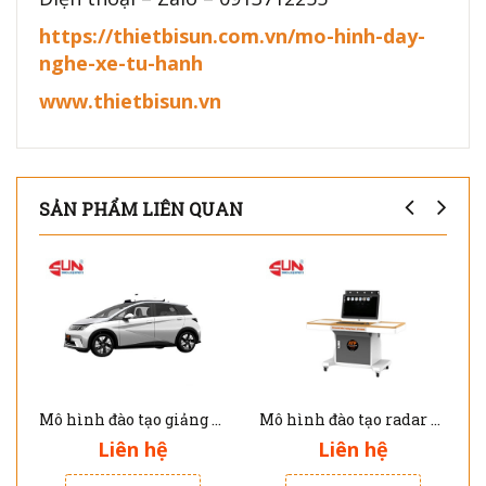
https://thietbisun.com.vn/mo-hinh-day-
nghe-xe-tu-hanh
www.thietbisun.vn
SẢN PHẨM LIÊN QUAN
Mô hình đào tạo giảng dạy xe tự hành ATP-99016
Mô hình đào tạo radar siêu âm APA và UPA cho xe tự hành ATP-99005
Liên hệ
Liên hệ