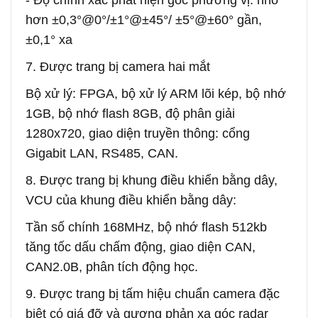
- Độ chính xác phát hiện góc phương vị: nhỏ
hơn ±0,3°@0°/±1°@±45°/ ±5°@±60° gần,
±0,1° xa
7. Được trang bị camera hai mắt
Bộ xử lý: FPGA, bộ xử lý ARM lõi kép, bộ nhớ
1GB, bộ nhớ flash 8GB, độ phân giải
1280x720, giao diện truyền thông: cổng
Gigabit LAN, RS485, CAN.
8. Được trang bị khung điều khiển bằng dây,
VCU của khung điều khiển bằng dây:
Tần số chính 168MHz, bộ nhớ flash 512kb
tăng tốc dấu chấm động, giao diện CAN,
CAN2.0B, phân tích động học.
9. Được trang bị tấm hiệu chuẩn camera đặc
biệt có giá đỡ và gương phản xạ góc radar